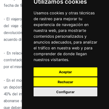
Utilizamos cookies
fecha de finalización del viaje combinado.
Usamos cookies y otras técnicas
de rastreo para mejorar tu
- El viajero que no se presente a la hora prevista de salida
experiencia de navegación en
del viaje combinado contratado, no tendrá derecho a la
nuestra web, para mostrarte
devolución de cantidad alguna abonada, salgo que exista
contenidos personalizados y
acuerdo diferente entre las partes.
anuncios adecuados, para analizar
el tráfico en nuestra web y para
- En relación con el seguro contra gastos de cancelación
comprender de donde llegan
nuestros visitantes.
contratado por el viajero, en ningún caso la prima abonada
por el mismo será reembolsable.
Aceptar
- En el momento de la reserva, LA AGENCIA podrá requerir
Rechazar
un depósito a cuenta que en ningún caso será superior al
Configurar
40% del importe de la reserva. El importe restante deberá
abonarse contra la entrega de la documentación del viaje,
que deberá realizarse al menos siete días antes de la fecha