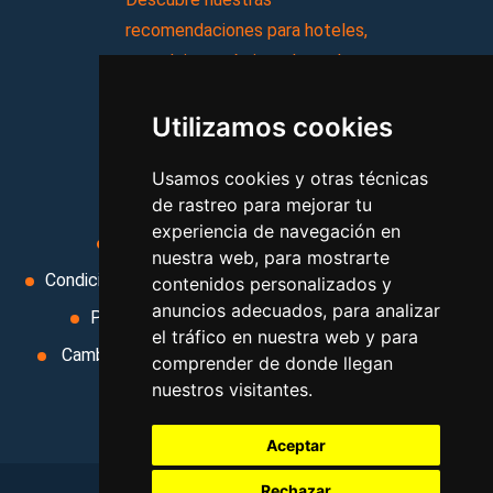
recomendaciones para hoteles,
complejos turísticos, hostales,
vacaciones, paquetes de
Utilizamos cookies
viajes, y mucho más!
Usamos cookies y otras técnicas
MI AGENCIA
de rastreo para mejorar tu
experiencia de navegación en
Aviso legal
Condiciones de uso
nuestra web, para mostrarte
Condiciones Generales
Ley de Viajes Combinados
contenidos personalizados y
anuncios adecuados, para analizar
Política de privacidad
Uso de cookies
el tráfico en nuestra web y para
Cambiar preferencias de cookies
Area privada
comprender de donde llegan
nuestros visitantes.
Contacto
Aceptar
Rechazar